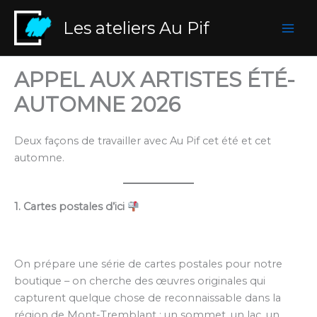
Aller
Les ateliers Au Pif
au
contenu
APPEL AUX ARTISTES ÉTÉ-
AUTOMNE 2026
Deux façons de travailler avec Au Pif cet été et cet
automne.
1. Cartes postales d’ici
On prépare une série de cartes postales pour notre
boutique – on cherche des œuvres originales qui
capturent quelque chose de reconnaissable dans la
région de Mont-Tremblant : un sommet, un lac, un