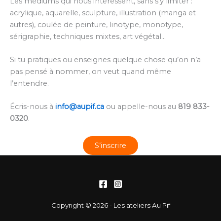
Les médiums qui nous intéressent, sans s’y limiter :
acrylique, aquarelle, sculpture, illustration (manga et
autres), coulée de peinture, linotype, monotype,
sérigraphie, techniques mixtes, art végétal…
Si tu pratiques ou enseignes quelque chose qu’on n’a
pas pensé à nommer, on veut quand même
l’entendre.
Écris-nous à
info@aupif.ca
ou appelle-nous au
819 833-
0320
.
S’inscrire
Copyright © 2026 - Les ateliers Au Pif